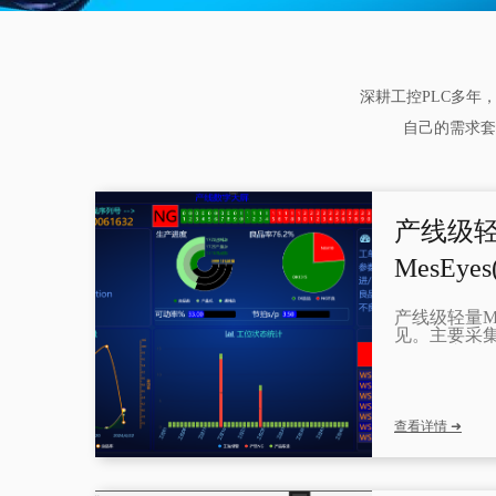
深耕工控PLC多年
自己的需求套
产线级轻
MesEyes
产线级轻量M
见。主要采
到数据库,接
可充当上级E
PLC工程师
查看详情 ➜